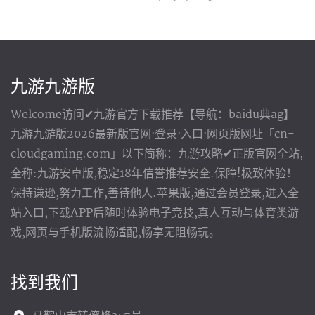
九游九游版
Welcome访问✔九游官方下载推荐【导航：baidu典ag】
九游九游版2026最新版官网·登录·入口·网页版网址「cn-
cloudgaming.com」以下简称：九游攻略✔正版官网全站,
全称:九游安卓版,稳定18年信誉推荐安全.保障!极致体验！
保持谦逊,努力工作,善待他人.苹果版,通过会员登录,进入全
站入口,下载APP后随时体验电子竞技,真人互动与体育类游
戏,网页与手机版流畅适配,畅享无阻畅玩。
找到我们