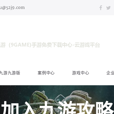
bu@52j9.com
九游九游版
案例中心
游戏中心
企
加入九游攻略