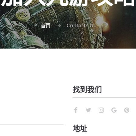
首页
Contacts Us
找到我们
地址