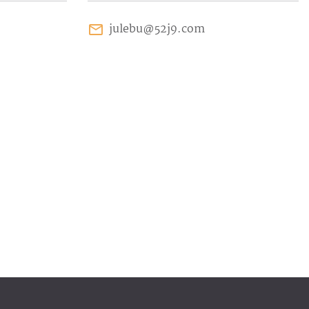
julebu@52j9.com