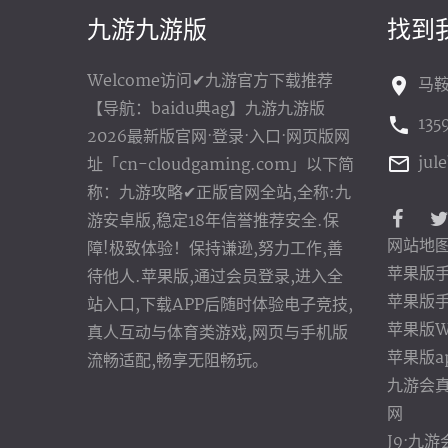
九游九游版
找到
Welcome访问✔九游官方下载推荐
马鞍
【导航：baidu典ag】九游九游版
135
2026最新版官网·登录·入口·网页版网
jul
址「cn-cloudgaming.com」以下简
称：九游攻略✔正版官网全站,全称:九
游安卓版,稳定18年信誉推荐安全.保
网站地
障!极致体验！保持谦逊,努力工作,善
苹果版
待他人.苹果版,通过会员登录,进入全
苹果版
站入口,下载APP后随时体验电子竞技,
苹果版W
真人互动与体育类游戏,网页与手机版
苹果版a
流畅适配,畅享无阻畅玩。
九游会真
网
J9·九游